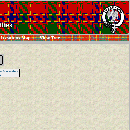
lies
Locations Map
View Tree
a Blankenberg
2-)