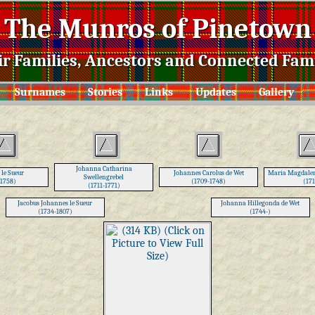
The Munros of Pinetown
ir Families, Ancestors and Connected Fami
Surnames
Stories
Links
Updates
Gallery
Johanna Catharina
 le Sueur
Johannes Carolus de Wet
Maria Magdalen
Swellengrebel
-1758)
(1709-1748)
(171
(1711-1771)
Jacobus Johannes le Sueur
Johanna Hillegonda de Wet
(1734-1807)
(1744-)