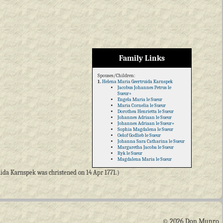
Family Links
Spouses/Children:
1.
Helena Maria Geertruida Karnspek
Jacobus Johannes Petrus le
Sueur+
Engela Maria le Sueur
Maria Cornelia le Sueur
Dorothea Henrietta le Sueur
Johannes Adriaan le Sueur
Johannes Adriaan le Sueur+
Sophia Magdalena le Sueur
Oelof Godlieb le Sueur
Johanna Sara Catharina le Sueur
Margaretha Jacoba le Sueur
Ryk le Sueur
Magdalena Maria le Sueur
da Karnspek was christened on 14 Apr 1771.)
© 2026 Don Munro