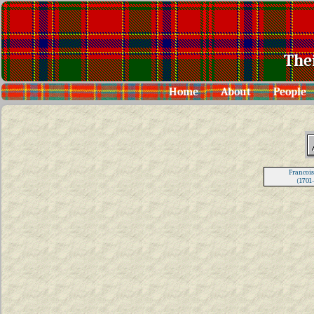
The
Home
About
People
Francois
(1701